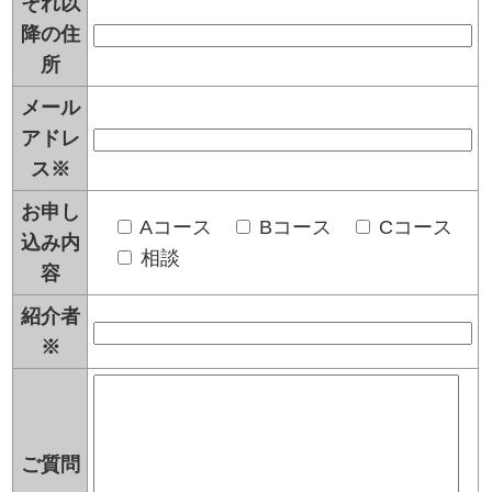
それ以
降の住
所
メール
アドレ
ス
※
お申し
Aコース
Bコース
Cコース
込み内
相談
容
紹介者
※
ご質問