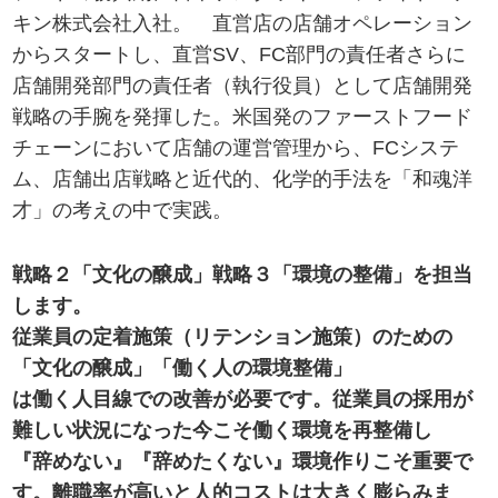
キン株式会社入社。 直営店の店舗オペレーション
からスタートし、直営SV、FC部門の責任者さらに
店舗開発部門の責任者（執行役員）として店舗開発
戦略の手腕を発揮した。米国発のファーストフード
チェーンにおいて店舗の運営管理から、FCシステ
ム、店舗出店戦略と近代的、化学的手法を「和魂洋
才」の考えの中で実践。
戦略２「文化の醸成」戦略３「環境の整備」を担当
します。
従業員の定着施策（リテンション施策）のための
「文化の醸成」「働く人の環境整備」
は働く人目線での改善が必要です。従業員の採用が
難しい状況になった今こそ働く環境を再整備し
『辞めない』『辞めたくない』環境作りこそ重要で
す。離職率が高いと人的コストは大きく膨らみま