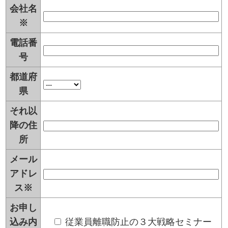
会社名
※
電話番
号
都道府
県
それ以
降の住
所
メール
アドレ
ス
※
お申し
込み内
従業員離職防止の３大戦略セミナー