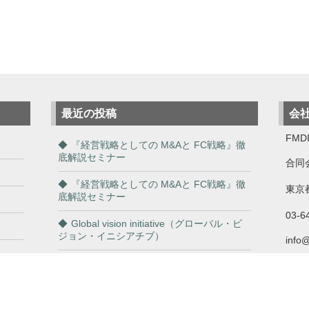
最近の投稿
会
FMDI
『経営戦略としての M&Aと FC戦略』徹
底解説セミナー
合同
『経営戦略としての M&Aと FC戦略』徹
東京都
底解説セミナー
03-6
Global vision initiative（グローバル・ビ
ジョン・イニシアチブ）
info
「商談も収益も一網打尽！FCビジネスで
自分も利用しながら成功を掴め！」
従業員の「やる気アップ」と「離職防