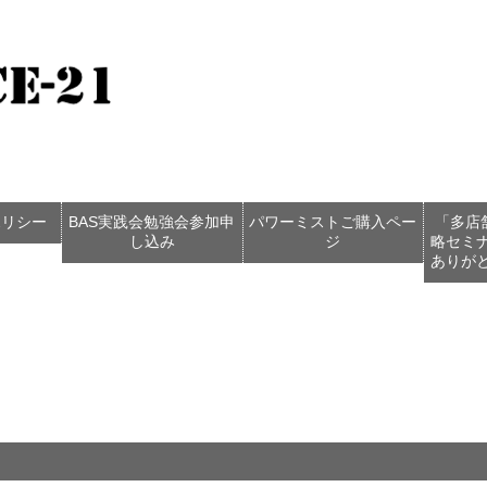
ポリシー
BAS実践会勉強会参加申
パワーミストご購入ペー
「多店
し込み
ジ
略セミ
ありが