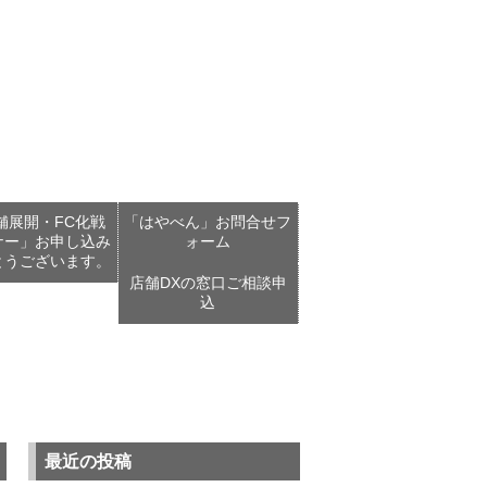
舗展開・FC化戦
「はやべん」お問合せフ
ナー」お申し込み
ォーム
とうございます。
店舗DXの窓口ご相談申
込
最近の投稿