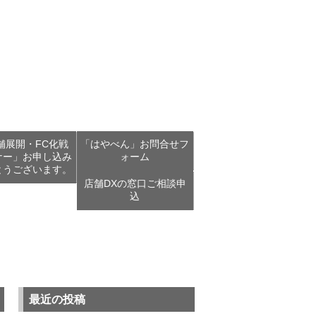
舗展開・FC化戦
「はやべん」お問合せフ
ナー」お申し込み
ォーム
とうございます。
店舗DXの窓口ご相談申
込
最近の投稿