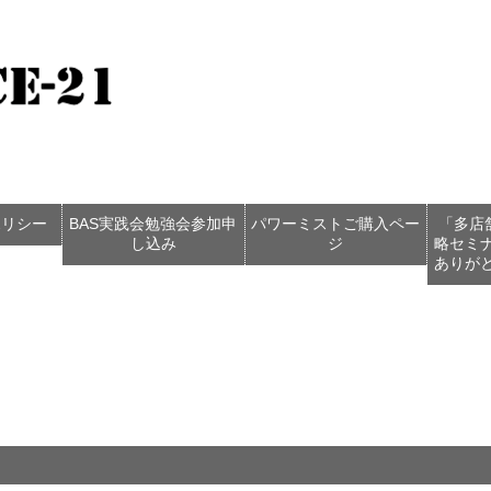
ポリシー
BAS実践会勉強会参加申
パワーミストご購入ペー
「多店
し込み
ジ
略セミ
ありが