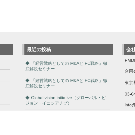
最近の投稿
会
FMDI
『経営戦略としての M&Aと FC戦略』徹
底解説セミナー
合同
『経営戦略としての M&Aと FC戦略』徹
東京都
底解説セミナー
03-6
Global vision initiative（グローバル・ビ
ジョン・イニシアチブ）
info
「商談も収益も一網打尽！FCビジネスで
自分も利用しながら成功を掴め！」
従業員の「やる気アップ」と「離職防