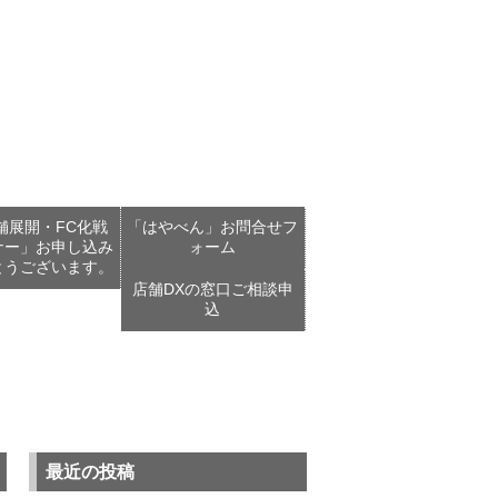
舗展開・FC化戦
「はやべん」お問合せフ
ナー」お申し込み
ォーム
とうございます。
店舗DXの窓口ご相談申
込
最近の投稿