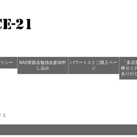
ポリシー
BAS実践会勉強会参加申
パワーミストご購入ペー
「多店
し込み
ジ
略セミ
ありが
 1