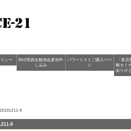
ポリシー
BAS実践会勉強会参加申
パワーミストご購入ペー
「多店
し込み
ジ
略セミ
ありが
91211-9
11-9