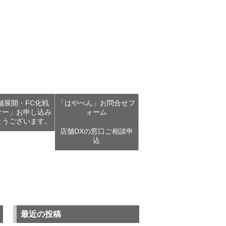
舗展開・FC化戦
「はやべん」お問合せフ
ナー」お申し込み
ォーム
とうございます。
店舗DXの窓口ご相談申
込
最近の投稿