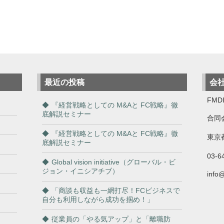
最近の投稿
会
FMDI
『経営戦略としての M&Aと FC戦略』徹
底解説セミナー
合同
『経営戦略としての M&Aと FC戦略』徹
東京都
底解説セミナー
03-6
Global vision initiative（グローバル・ビ
ジョン・イニシアチブ）
info
「商談も収益も一網打尽！FCビジネスで
自分も利用しながら成功を掴め！」
従業員の「やる気アップ」と「離職防