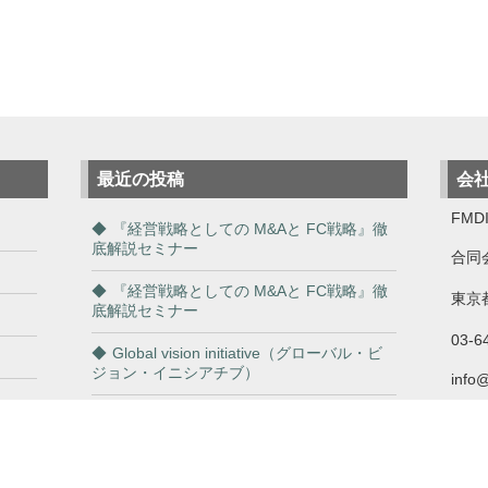
最近の投稿
会
FMDI
『経営戦略としての M&Aと FC戦略』徹
底解説セミナー
合同
『経営戦略としての M&Aと FC戦略』徹
東京都
底解説セミナー
03-6
Global vision initiative（グローバル・ビ
ジョン・イニシアチブ）
info
「商談も収益も一網打尽！FCビジネスで
自分も利用しながら成功を掴め！」
従業員の「やる気アップ」と「離職防