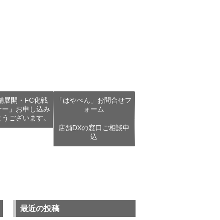
舗展開・FC化戦
「はやべん」お問合せフ
ナー」お申し込み
ォーム
とうございます。
店舗DXの窓口ご相談申
込
最近の投稿