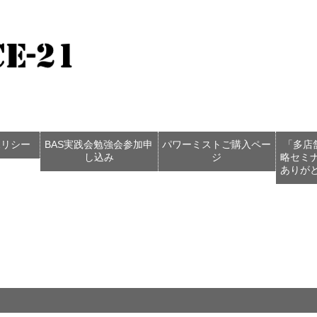
ポリシー
BAS実践会勉強会参加申
パワーミストご購入ペー
「多店
し込み
ジ
略セミ
ありが