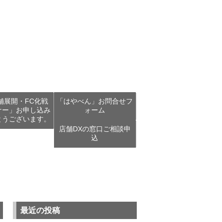
舗展開・FC化戦
「はやべん」お問合せフ
ナー」お申し込み
ォーム
とうございます。
店舗DXの窓口ご相談申
込
最近の投稿