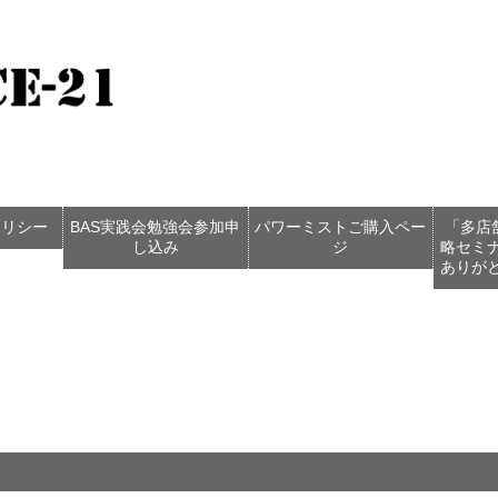
ポリシー
BAS実践会勉強会参加申
パワーミストご購入ペー
「多店
し込み
ジ
略セミ
ありが