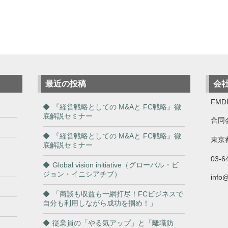
最近の投稿
会
FMDI
『経営戦略としての M&Aと FC戦略』徹
底解説セミナー
合同
『経営戦略としての M&Aと FC戦略』徹
東京都
底解説セミナー
03-6
Global vision initiative（グローバル・ビ
ジョン・イニシアチブ）
info
「商談も収益も一網打尽！FCビジネスで
自分も利用しながら成功を掴め！」
従業員の「やる気アップ」と「離職防