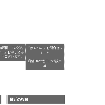
舗展開・FC化戦
「はやべん」お問合せフ
ナー」お申し込み
ォーム
とうございます。
店舗DXの窓口ご相談申
込
最近の投稿