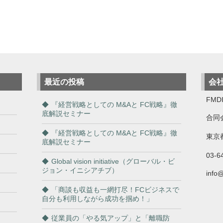
最近の投稿
会
FMDI
『経営戦略としての M&Aと FC戦略』徹
底解説セミナー
合同
『経営戦略としての M&Aと FC戦略』徹
東京都
底解説セミナー
03-6
Global vision initiative（グローバル・ビ
ジョン・イニシアチブ）
info
「商談も収益も一網打尽！FCビジネスで
自分も利用しながら成功を掴め！」
従業員の「やる気アップ」と「離職防