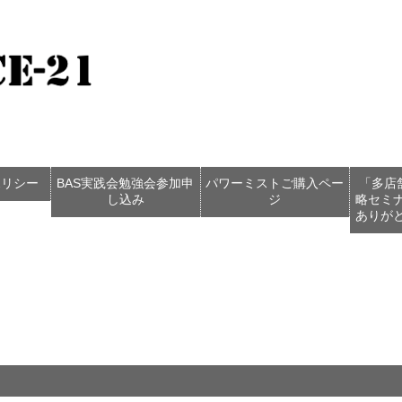
ポリシー
BAS実践会勉強会参加申
パワーミストご購入ペー
「多店
し込み
ジ
略セミ
ありが