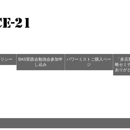
ポリシー
BAS実践会勉強会参加申
パワーミストご購入ペー
「多店
し込み
ジ
略セミ
ありが