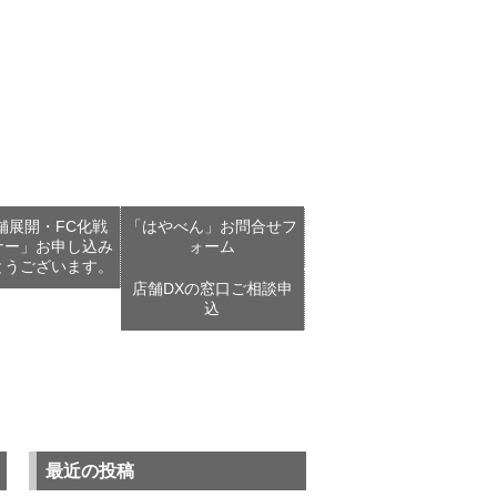
舗展開・FC化戦
「はやべん」お問合せフ
ナー」お申し込み
ォーム
とうございます。
店舗DXの窓口ご相談申
込
最近の投稿