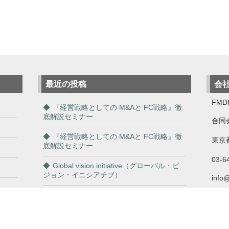
最近の投稿
会
FMDI
『経営戦略としての M&Aと FC戦略』徹
底解説セミナー
合同
『経営戦略としての M&Aと FC戦略』徹
東京都
底解説セミナー
03-6
Global vision initiative（グローバル・ビ
ジョン・イニシアチブ）
info
「商談も収益も一網打尽！FCビジネスで
自分も利用しながら成功を掴め！」
従業員の「やる気アップ」と「離職防