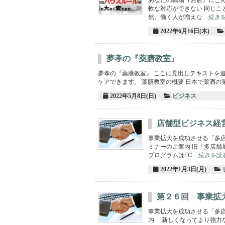
軟な対応ができない 同じこ
然、働く人が増えな
…続き
2022年6月16日(木)
夢孝の『薬膳教室』
夢孝の『薬膳教室』 ここに見出しテキストを
ケアできます。 薬膳教室の概要 日本で薬酒の
2022年5月8日(日)
ビジネス
店舗型ビジネス経
事業拡大を成功させる「多店
ミナーのご案内 旧「多店舗
プログラムはFC
…続きを読
2022年1月3日(月)
第２６回 事業拡
事業拡大を成功させる「多
内 新しくなってより強力