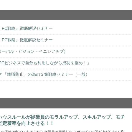
と FC戦略』徹底解説セミナー
と FC戦略』徹底解説セミナー
iative（グローバル・ビジョン・イニシアチブ）
！FCビジネスで自分も利用しながら成功を掴め！」
」と「離職防止」の為の３第戦略セミナー（一般）
ハウスルールが従業員のモラルアップ、スキルアップ、モチ
で定着率を向上させる！！
な症状は出ていませんか？ 従業員が定着しない サービスの質が上がらない 柔