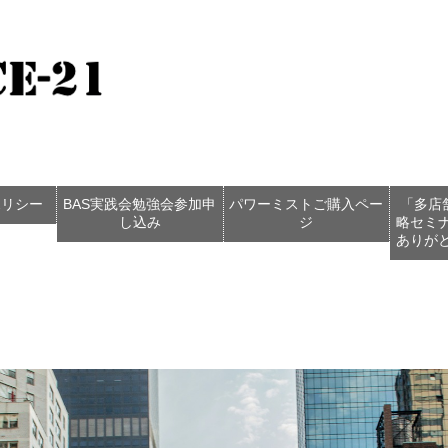
ポリシー
BAS実践会勉強会参加申
パワーミストご購入ペー
「多店
し込み
ジ
略セミ
ありが