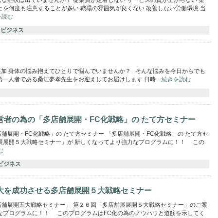
とを何度も注意することが多い 職場の雰囲気が良くない 改善しない労働環境 当
を読む
ビジネス
追加 身体の悩み抱えてひとりで悩んでいませんか？ そんな悩みを今日からでも
第一人者である桑江夢孝先生をお迎えしてお届けします 日時
…続きを読む
営者の為の「多店舗展開・FC化戦略」の たて方セミナー
舗展開・FC化戦略」の たて方セミナー 「多店舗展開・FC化戦略」の たて方セ
展展開５大戦略セミナー」が 新しくなってより強力なプログラムに！！ この
む
ビジネス
大を成功させる多店舗展開５大戦略セミナー
店舗展開五大戦略セミナー」 第２６回「多店舗展展開５大戦略セミナー」のご案
なプログラムに！！ このプログラムはFC化の為のノウハウと道筋を示してく