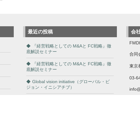
最近の投稿
会
FMDI
『経営戦略としての M&Aと FC戦略』徹
底解説セミナー
合同
『経営戦略としての M&Aと FC戦略』徹
東京都
底解説セミナー
03-6
Global vision initiative（グローバル・ビ
ジョン・イニシアチブ）
info
「商談も収益も一網打尽！FCビジネスで
自分も利用しながら成功を掴め！」
従業員の「やる気アップ」と「離職防
止」の為の３第戦略セミナー（一般）