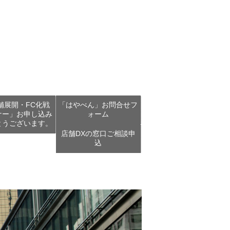
舗展開・FC化戦
「はやべん」お問合せフ
ナー」お申し込み
ォーム
とうございます。
店舗DXの窓口ご相談申
込