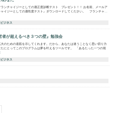
フランチャイジーとしての適正度診断テスト プレゼント！！ お名前、メールア
チャイジーとしての適性度テスト』ダウンロードしてください。 フランチャ
…
ビジネス
営者が 超えるべき３つの壁』勉強会
拡大のための道筋を示してくれます。だから、あなたは迷うことなく思い切り力
なたにとってこのプログラムは夢を叶えるツールです。 「あるたった一つの視
む
ビジネス