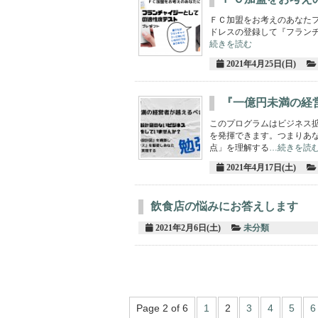
ＦＣ加盟をお考えのあなた
ドレスの登録して『フラン
続きを読む
2021年4月25日(日)
『一億円未満の経
このプログラムはビジネス
を発揮できます。つまりあ
点」を理解する
…続きを読
2021年4月17日(土)
飲食店の悩みにお答えします
2021年2月6日(土)
未分類
Page 2 of 6
1
2
3
4
5
6